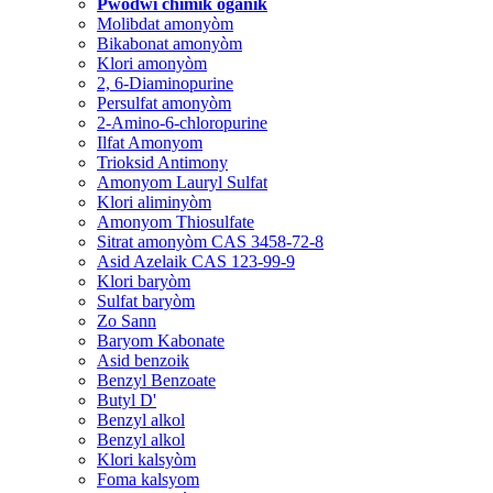
Pwodwi chimik òganik
Molibdat amonyòm
Bikabonat amonyòm
Klori amonyòm
2, 6-Diaminopurine
Persulfat amonyòm
2-Amino-6-chloropurine
Ilfat Amonyom
Trioksid Antimony
Amonyom Lauryl Sulfat
Klori aliminyòm
Amonyom Thiosulfate
Sitrat amonyòm CAS 3458-72-8
Asid Azelaik CAS 123-99-9
Klori baryòm
Sulfat baryòm
Zo Sann
Baryom Kabonate
Asid benzoik
Benzyl Benzoate
Butyl D'
Benzyl alkol
Benzyl alkol
Klori kalsyòm
Foma kalsyom