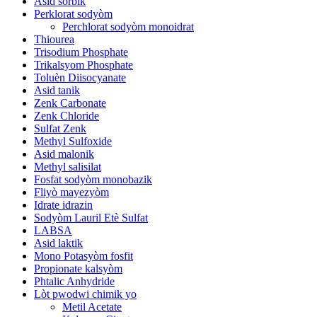
Asid sorbik
Perklorat sodyòm
Perchlorat sodyòm monoidrat
Thiourea
Trisodium Phosphate
Trikalsyom Phosphate
Toluèn Diisocyanate
Asid tanik
Zenk Carbonate
Zenk Chloride
Sulfat Zenk
Methyl Sulfoxide
Asid malonik
Methyl salisilat
Fosfat sodyòm monobazik
Fliyò mayezyòm
Idrate idrazin
Sodyòm Lauril Etè Sulfat
LABSA
Asid laktik
Mono Potasyòm fosfit
Propionate kalsyòm
Phtalic Anhydride
Lòt pwodwi chimik yo
Metil Acetate