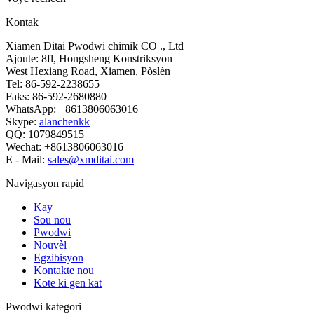
Kontak
Xiamen Ditai Pwodwi chimik CO ., Ltd
Ajoute: 8fl, Hongsheng Konstriksyon
West Hexiang Road, Xiamen, Pòslèn
Tel: 86-592-2238655
Faks: 86-592-2680880
WhatsApp: +8613806063016
Skype:
alanchenkk
QQ: 1079849515
Wechat: +8613806063016
E - Mail:
sales@xmditai.com
Navigasyon rapid
Kay
Sou nou
Pwodwi
Nouvèl
Egzibisyon
Kontakte nou
Kote ki gen kat
Pwodwi kategori