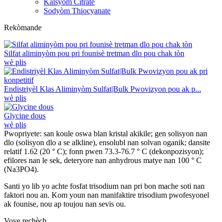
Kalsyom Citrate
Sodyòm Thiocyanate
Rekòmande
Silfat aliminyòm pou pri founisè tretman dlo pou chak tòn
wè plis
Endistriyèl Klas Aliminyòm Sulfat|Bulk Pwovizyon pou ak p...
wè plis
Glycine dous
wè plis
Pwopriyete: san koule oswa blan kristal akikile; gen solisyon nan
dlo (solisyon dlo a se alkline), ensolubl nan solvan oganik; dansite
relatif 1.62 (20 ° C); fonn pwen 73.3-76.7 ° C (dekonpozisyon);
efilores nan le sek, deteryore nan anhydrous matye nan 100 ° C
(Na3PO4).
Santi yo lib yo achte fosfat trisodium nan pri bon mache soti nan
faktori nou an. Kom youn nan manifaktire trisodium pwofesyonel
ak founise, nou ap toujou nan sevis ou.
Voye rechèch