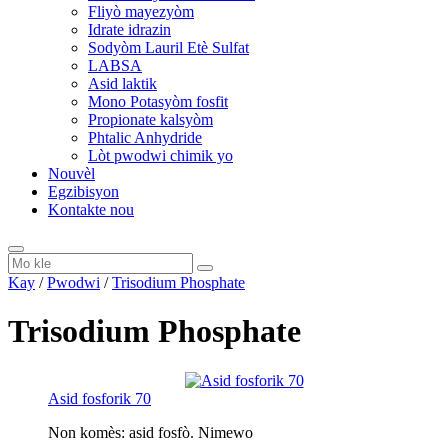
Fliyò mayezyòm
Idrate idrazin
Sodyòm Lauril Etè Sulfat
LABSA
Asid laktik
Mono Potasyòm fosfit
Propionate kalsyòm
Phtalic Anhydride
Lòt pwodwi chimik yo
Nouvèl
Egzibisyon
Kontakte nou
Kay
/
Pwodwi
/
Trisodium Phosphate
Trisodium Phosphate
Asid fosforik 70
Non komès: asid fosfò. Nimewo