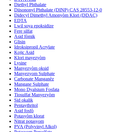
Diethyl Phthalate
Diisononyl Phthalate (DINP) CAS 28553-12-0
Didecyl Dimethyl Amonyòm Klori (DDAC)
EDTA
Lwil soya epoksidize
Fere silfat
Asid fòmik
Glisin
Idroksipropil Acrylate
Kojic Asid
Klori mayezyòm
Lysine
Manyezyòm oksid
Manyezyom Sulphate
Carbonate Manganèz
Mangane Sulphate
Mono Dyalsium Fosfata
Tiosulfat Manyezyòm
Sid okalik
Pentaythritol
Asid fosfò
Potasyòm klorat
Nitrat potasyom
PVA (Polyvinyl Alkol)
Potasyom Persulfate