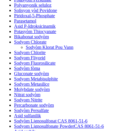
Polyanyonik seluloz
Solisyon yòd Povidone
Piridoxal-5-Phosphate
Parasetamol
Asid P-Idroksicinamik
Potasyòm Thiocyanate
Bikabonat sodyòm
Sodyom Chlorate
Sodyòm Klorat Pou Vann
Sodyom Chlorite
Sodyom Fliyorid
Sodyom Fluorosilicate
Sodyòm fòma
Gluconate sodyòm
Sodyom Metabisulphite
Sodyom Metasilice
Molybdate sodyòm
Nitrat sodyòm
Sodyom Nitrite
Percarbonate sodyòm
Sodyòm Persulfate
Asid sulfanilik
Sodyòm Lignosulfonat CAS 8061-51-6
Sodyom Lignosulfonate PowderCAS 8061-51-6