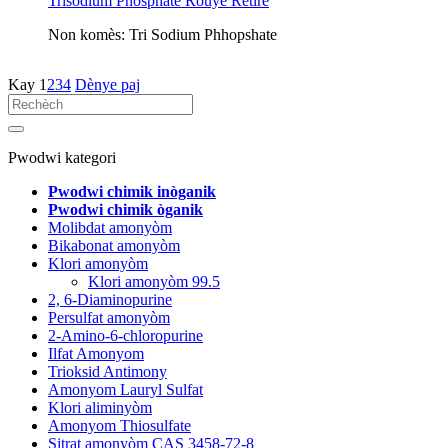
Trisodium Phosphate Rouye Retire
Non komès: Tri Sodium Phhopshate
Kay
1
2
3
4
Dènye paj
Pwodwi kategori
Pwodwi chimik inòganik
Pwodwi chimik òganik
Molibdat amonyòm
Bikabonat amonyòm
Klori amonyòm
Klori amonyòm 99.5
2, 6-Diaminopurine
Persulfat amonyòm
2-Amino-6-chloropurine
Ilfat Amonyom
Trioksid Antimony
Amonyom Lauryl Sulfat
Klori aliminyòm
Amonyom Thiosulfate
Sitrat amonyòm CAS 3458-72-8