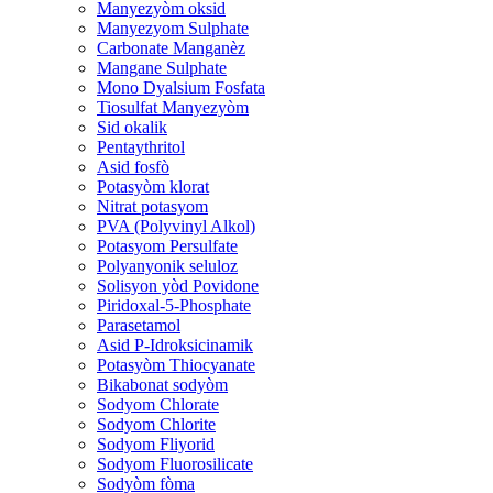
Manyezyòm oksid
Manyezyom Sulphate
Carbonate Manganèz
Mangane Sulphate
Mono Dyalsium Fosfata
Tiosulfat Manyezyòm
Sid okalik
Pentaythritol
Asid fosfò
Potasyòm klorat
Nitrat potasyom
PVA (Polyvinyl Alkol)
Potasyom Persulfate
Polyanyonik seluloz
Solisyon yòd Povidone
Piridoxal-5-Phosphate
Parasetamol
Asid P-Idroksicinamik
Potasyòm Thiocyanate
Bikabonat sodyòm
Sodyom Chlorate
Sodyom Chlorite
Sodyom Fliyorid
Sodyom Fluorosilicate
Sodyòm fòma