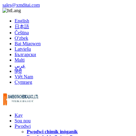
sales@xmditai.com
Lang
English
日本語
Čeština
O'zbek
Bai Miaowen
Latviešu
Български
Malti
عربي
हिंदी
Việt Nam
Cymraeg
Kay
Sou nou
Pwodwi
Pwodwi chimik inòganik