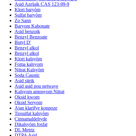
Asid Azelaik CAS 123-99-9
Klori baryòm
Sulfat baryòm
Zo Sann
Baryom Kabonate
Asid benzoik
Benzyl Benzoate
Butyl D'
Benzyl alkol
Benzyl alkol
Klori kalsyòm
Foma kalsyom
Nitrat Kalsyòm
Soda Caustic
Asid sitrik
Asid asid pou netwaye
Kalsyom amonyom Nitrat
Oksid kwom
Oksid Seryom
Ajan klarifye konpoze
Tiosulfat kalsyòm
Cinnamaldehyde
Dikalsyòm fosfat
DL Metriz
DTPA Asid