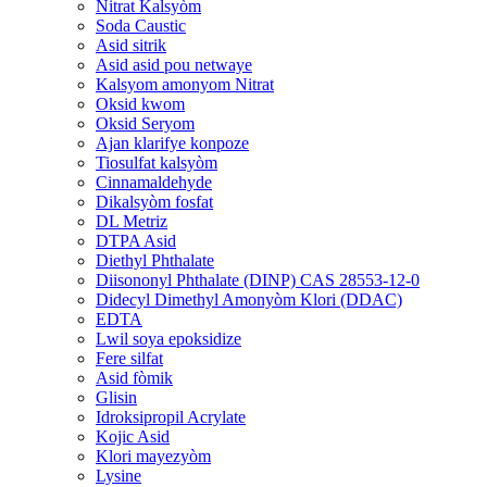
Nitrat Kalsyòm
Soda Caustic
Asid sitrik
Asid asid pou netwaye
Kalsyom amonyom Nitrat
Oksid kwom
Oksid Seryom
Ajan klarifye konpoze
Tiosulfat kalsyòm
Cinnamaldehyde
Dikalsyòm fosfat
DL Metriz
DTPA Asid
Diethyl Phthalate
Diisononyl Phthalate (DINP) CAS 28553-12-0
Didecyl Dimethyl Amonyòm Klori (DDAC)
EDTA
Lwil soya epoksidize
Fere silfat
Asid fòmik
Glisin
Idroksipropil Acrylate
Kojic Asid
Klori mayezyòm
Lysine