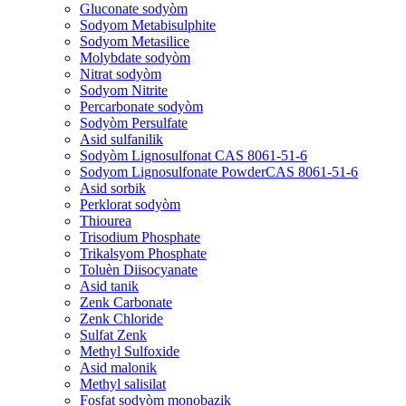
Gluconate sodyòm
Sodyom Metabisulphite
Sodyom Metasilice
Molybdate sodyòm
Nitrat sodyòm
Sodyom Nitrite
Percarbonate sodyòm
Sodyòm Persulfate
Asid sulfanilik
Sodyòm Lignosulfonat CAS 8061-51-6
Sodyom Lignosulfonate PowderCAS 8061-51-6
Asid sorbik
Perklorat sodyòm
Thiourea
Trisodium Phosphate
Trikalsyom Phosphate
Toluèn Diisocyanate
Asid tanik
Zenk Carbonate
Zenk Chloride
Sulfat Zenk
Methyl Sulfoxide
Asid malonik
Methyl salisilat
Fosfat sodyòm monobazik